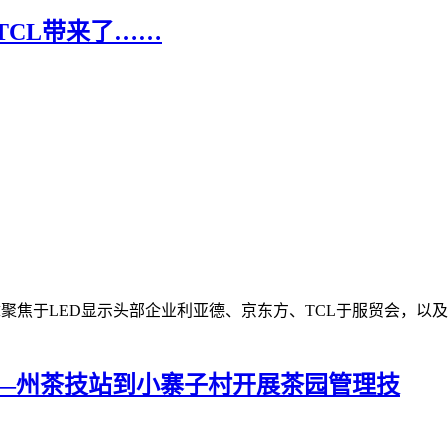
TCL带来了……
文章聚焦于LED显示头部企业利亚德、京东方、TCL于服贸会，以及柏
—州茶技站到小寨子村开展茶园管理技