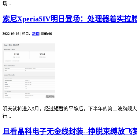
场...
索尼Xperia5IV明日登场：处理器着实拉
2022-09-06 | 栏目：
动态
| 浏览:66
明天就将进入9月，经过短暂的平静后，下半年的第二波旗舰大战也即
行...
且看晶科电子无金线封装--挣脱束缚放飞