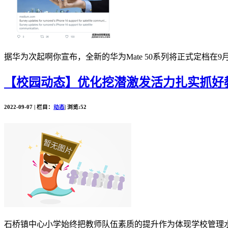
据华为次起啊你宣布，全新的华为Mate 50系列将正式定档
【校园动态】优化挖潜激发活力扎实抓好
2022-09-07 | 栏目：
动态
| 浏览:52
石桥镇中心小学始终把教师队伍素质的提升作为体现学校管理水