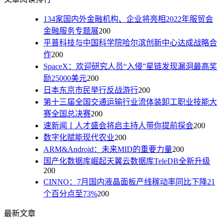
134家国内外金融机构、企业将亮相2022年服贸会
金融服务专题展
200
平普科技与中国科学院哈尔滨创新中心达成战略合
作
200
SpaceX：欢迎研究人员“入侵”星链发现漏洞最高奖
励25000美元
200
日本东京市民举行反战游行
200
第十三届全国交通运输行业流体装卸工职业技能大
赛全国总决赛
200
速新闻丨人才盛会将启主持人带你提前探会
200
数字化赋能现代农业
200
ARM&Android：未来MID的重要力量
200
国产化数据库崛起天翼云数据库TeleDB全新升级
200
CINNO：7月国内液晶面板产线稼动率同比下降21
个百分点至73%
200
最新文章