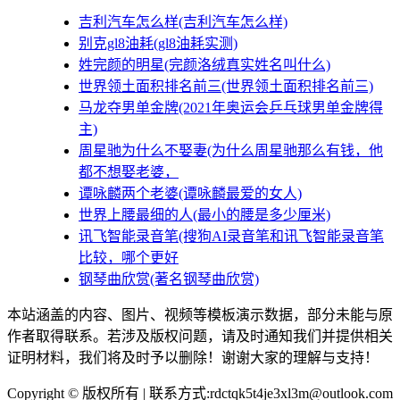
吉利汽车怎么样(吉利汽车怎么样)
别克gl8油耗(gl8油耗实测)
姓完颜的明星(完颜洛绒真实姓名叫什么)
世界领土面积排名前三(世界领土面积排名前三)
马龙夺男单金牌(2021年奥运会乒乓球男单金牌得
主)
周星驰为什么不娶妻(为什么周星驰那么有钱，他
都不想娶老婆，
谭咏麟两个老婆(谭咏麟最爱的女人)
世界上腰最细的人(最小的腰是多少厘米)
讯飞智能录音笔(搜狗AI录音笔和讯飞智能录音笔
比较，哪个更好
钢琴曲欣赏(著名钢琴曲欣赏)
本站涵盖的内容、图片、视频等模板演示数据，部分未能与原
作者取得联系。若涉及版权问题，请及时通知我们并提供相关
证明材料，我们将及时予以删除！谢谢大家的理解与支持！
Copyright © 版权所有 | 联系方式:rdctqk5t4je3xl3m@outlook.com