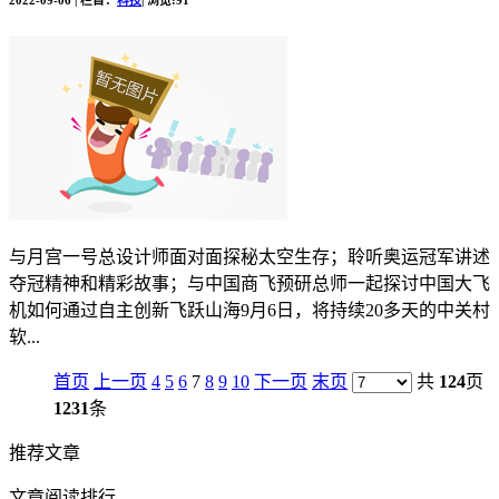
与月宫一号总设计师面对面探秘太空生存；聆听奥运冠军讲述
夺冠精神和精彩故事；与中国商飞预研总师一起探讨中国大飞
机如何通过自主创新飞跃山海9月6日，将持续20多天的中关村
软...
首页
上一页
4
5
6
7
8
9
10
下一页
末页
共
124
页
1231
条
推荐文章
文章阅读排行